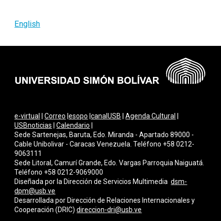
English
e-virtual
|
Correo
|
esopo
|
canalUSB
|
Agenda Cultural
|
USBnoticias
|
Calendario
|
Sede Sartenejas, Baruta, Edo. Miranda - Apartado 89000 -
Cable Unibolivar - Caracas Venezuela. Teléfono +58 0212-
9063111
Sede Litoral, Camurí Grande, Edo. Vargas Parroquia Naiguatá.
Teléfono +58 0212-9069000
Diseñada por la Dirección de Servicios Multimedi
a
dsm-
dpm@usb.ve
Desarrollada por
Dirección de Relaciones Internacionales y
Cooperación (DRIC)
direccion-dri@usb.ve