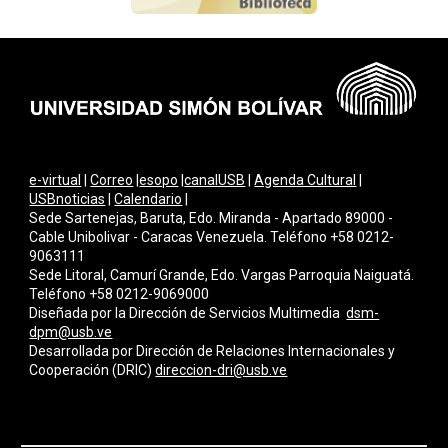
e-virtual
|
Correo
|
esopo
|
canalUSB
|
Agenda Cultural
|
USBnoticias
|
Calendario
|
Sede Sartenejas, Baruta, Edo. Miranda - Apartado 89000 -
Cable Unibolivar - Caracas Venezuela. Teléfono +58 0212-
9063111
Sede Litoral, Camurí Grande, Edo. Vargas Parroquia Naiguatá.
Teléfono +58 0212-9069000
Diseñada por la Dirección de Servicios Multimedi
a
dsm-
dpm@usb.ve
Desarrollada por
Dirección de Relaciones Internacionales y
Cooperación (DRIC)
direccion-dri@usb.ve