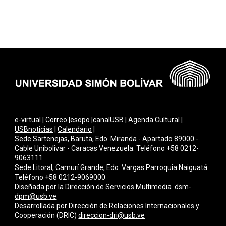
e-virtual
|
Correo
|
esopo
|
canalUSB
|
Agenda Cultural
|
USBnoticias
|
Calendario
|
Sede Sartenejas, Baruta, Edo. Miranda - Apartado 89000 -
Cable Unibolivar - Caracas Venezuela. Teléfono +58 0212-
9063111
Sede Litoral, Camurí Grande, Edo. Vargas Parroquia Naiguatá.
Teléfono +58 0212-9069000
Diseñada por la Dirección de Servicios Multimedi
a
dsm-
dpm@usb.ve
Desarrollada por
Dirección de Relaciones Internacionales y
Cooperación (DRIC)
direccion-dri@usb.ve