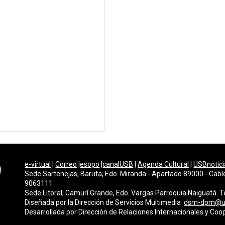
e-virtual
|
Correo
|
esopo
|
canalUSB
|
Agenda Cultural
|
USBnotici
Sede Sartenejas, Baruta, Edo. Miranda - Apartado 89000 - Cabl
9063111
Sede Litoral, Camurí Grande, Edo. Vargas Parroquia Naiguatá.
Diseñada por la Dirección de Servicios Multimedi
a
dsm-dpm@u
Desarrollada por
Dirección de Relaciones Internacionales y Coo