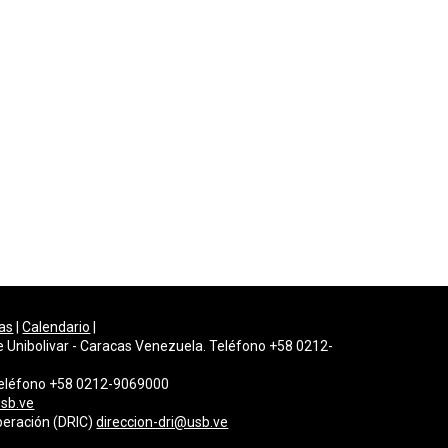
as
|
Calendario
|
e Unibolivar - Caracas Venezuela. Teléfono +58 0212-
 Teléfono +58 0212-9069000
sb.ve
peración (DRIC)
direccion-dri@usb.ve